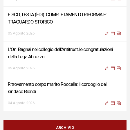
FISCO, TESTA (FDI): COMPLETAMENTO RIFORMA E’
TRAGUARDO STORICO
05 Agosto 2026
L’On. Bagnai nel collegio dell’Antitrust, le congratulazioni
della Lega Abruzzo
05 Agosto 2026
Ritrovamento corpo marito Roccella: il cordoglio del
sindaco Biondi
04 Agosto 2026
Reddito di Cittadinanza, Testa (FdI): Presentata interpellanza
su criticità persistenti ed effetti sulle politiche di sviluppo del
ARCHIVIO