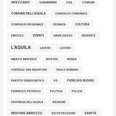
Marcinelle, Verrecchia (FdI): "Un minuto di raccoglimento in
AVEZZANO
COMUNE
CARABINIERI
CGIL
Consiglio regionale per onorare il sacrificio dei nostri
COMUNE DELL'AQUILA
connazionali tra cui molti abruzzesi"
CONSIGLIO COMUNALE
06 Agosto 2026
CULTURA
CONSIGLIO REGIONALE
CRONACA
EVENTI
GRAN SASSO
EMICICLO
INCIDENTE
L'AQUILA
LAVORI
LAVORO
MARCO MARSILIO
MOSTRA
MUNDA
PAOLO ROMANO
OSPEDALE SAN SALVATORE
PIERLUIGI BIONDI
PARTITO DEMOCRATICO
PD
POLITICA
POLIZIA
PIERPAOLO PIETRUCCI
REGIONE
PROVINCIA DELL'AQUILA
REGIONE ABRUZZO
SANITÀ
RICOSTRUZIONE