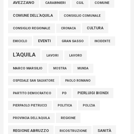
Marcinelle, Verrecchia (FdI): "Un minuto di raccoglimento in
AVEZZANO
COMUNE
CARABINIERI
CGIL
Consiglio regionale per onorare il sacrificio dei nostri
COMUNE DELL'AQUILA
connazionali tra cui molti abruzzesi"
CONSIGLIO COMUNALE
06 Agosto 2026
CULTURA
CONSIGLIO REGIONALE
CRONACA
EVENTI
GRAN SASSO
EMICICLO
INCIDENTE
L'AQUILA
LAVORI
LAVORO
MARCO MARSILIO
MOSTRA
MUNDA
PAOLO ROMANO
OSPEDALE SAN SALVATORE
PIERLUIGI BIONDI
PARTITO DEMOCRATICO
PD
POLITICA
POLIZIA
PIERPAOLO PIETRUCCI
REGIONE
PROVINCIA DELL'AQUILA
REGIONE ABRUZZO
SANITÀ
RICOSTRUZIONE