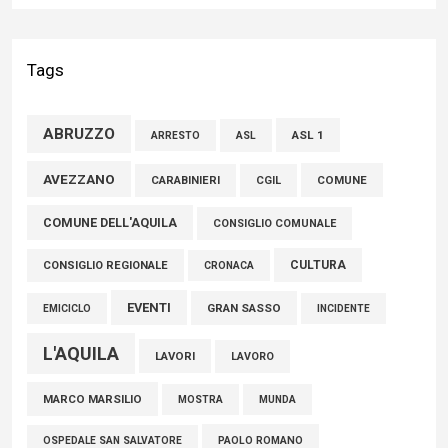
02 Agosto 2026
Bilancio Comune dell’Aquila, Cappetti (FI): “Bilanci in ordine e
Tags
conti solidi che consentono di effettuare nuovi interventi di
crescita del territorio”
ABRUZZO
ASL 1
ASL
ARRESTO
01 Agosto 2026
AVEZZANO
COMUNE
CARABINIERI
CGIL
FISCO, TESTA (FDI): COMPLETAMENTO RIFORMA E’
COMUNE DELL'AQUILA
TRAGUARDO STORICO
CONSIGLIO COMUNALE
05 Agosto 2026
CULTURA
CONSIGLIO REGIONALE
CRONACA
EVENTI
GRAN SASSO
EMICICLO
INCIDENTE
L'AQUILA
LAVORI
LAVORO
MARCO MARSILIO
MOSTRA
MUNDA
PAOLO ROMANO
OSPEDALE SAN SALVATORE