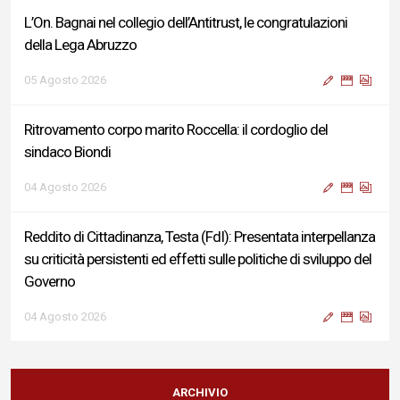
L’On. Bagnai nel collegio dell’Antitrust, le congratulazioni
della Lega Abruzzo
05 Agosto 2026
Ritrovamento corpo marito Roccella: il cordoglio del
sindaco Biondi
04 Agosto 2026
Reddito di Cittadinanza, Testa (FdI): Presentata interpellanza
su criticità persistenti ed effetti sulle politiche di sviluppo del
Governo
04 Agosto 2026
Sigismondi, Liris e Testa: “Profondo cordoglio e vicinanza al
Ministro Roccella e alla sua famiglia”
ARCHIVIO