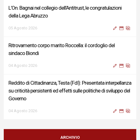
L’On. Bagnai nel collegio dell’Antitrust, le congratulazioni
della Lega Abruzzo
05 Agosto 2026
Ritrovamento corpo marito Roccella: il cordoglio del
sindaco Biondi
04 Agosto 2026
Reddito di Cittadinanza, Testa (FdI): Presentata interpellanza
su criticità persistenti ed effetti sulle politiche di sviluppo del
Governo
04 Agosto 2026
Sigismondi, Liris e Testa: “Profondo cordoglio e vicinanza al
Ministro Roccella e alla sua famiglia”
ARCHIVIO