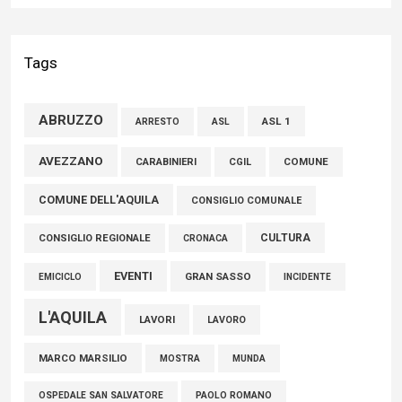
Liris: «Con Franco Mastri L’Aquila perde un medico di grande
competenza e un uomo che ha saputo mettersi al servizio
Tags
della comunità»
02 Agosto 2026
ABRUZZO
ASL 1
ASL
ARRESTO
Marcinelle, Verrecchia (FdI): "Un minuto di raccoglimento in
AVEZZANO
CARABINIERI
CGIL
COMUNE
Consiglio regionale per onorare il sacrificio dei nostri
COMUNE DELL'AQUILA
connazionali tra cui molti abruzzesi"
CONSIGLIO COMUNALE
06 Agosto 2026
CULTURA
CONSIGLIO REGIONALE
CRONACA
EVENTI
GRAN SASSO
EMICICLO
INCIDENTE
L'AQUILA
LAVORI
LAVORO
MARCO MARSILIO
MOSTRA
MUNDA
PAOLO ROMANO
OSPEDALE SAN SALVATORE