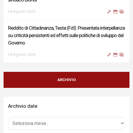
04 Agosto 2026
Reddito di Cittadinanza, Testa (FdI): Presentata interpellanza
su criticità persistenti ed effetti sulle politiche di sviluppo del
Governo
04 Agosto 2026
Sigismondi, Liris e Testa: “Profondo cordoglio e vicinanza al
Ministro Roccella e alla sua famiglia”
ARCHIVIO
04 Agosto 2026
Archivio date
Terminal bus "Lorenzo Natali": modifiche temporanee alla
viabilità per il completamento dei lavori di riqualificazione
04 Agosto 2026