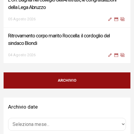
della Lega Abruzzo
05 Agosto 2026
Ritrovamento corpo marito Roccella: il cordoglio del
sindaco Biondi
04 Agosto 2026
Reddito di Cittadinanza, Testa (FdI): Presentata interpellanza
su criticità persistenti ed effetti sulle politiche di sviluppo del
ARCHIVIO
Governo
04 Agosto 2026
Archivio date
Sigismondi, Liris e Testa: “Profondo cordoglio e vicinanza al
Ministro Roccella e alla sua famiglia”