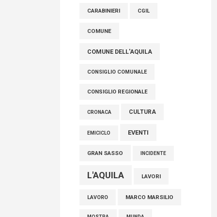
raccoglimento in Consiglio regionale per
CARABINIERI
CGIL
onorare il sacrificio dei nostri connazionali
tra cui molti abruzzesi"
COMUNE
06 Agosto 2026
COMUNE DELL'AQUILA
CONSIGLIO COMUNALE
CONSIGLIO REGIONALE
CULTURA
CRONACA
EVENTI
EMICICLO
GRAN SASSO
INCIDENTE
L'AQUILA
LAVORI
MARCO MARSILIO
LAVORO
MOSTRA
MUNDA