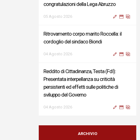
congratulazioni della Lega Abruzzo
05 Agosto 2026
Ritrovamento corpo marito Roccella: il
cordoglio del sindaco Biondi
04 Agosto 2026
Reddito di Cittadinanza, Testa (FdI):
Presentata interpellanza su criticità
persistenti ed effetti sulle politiche di
sviluppo del Governo
04 Agosto 2026
Sigismondi, Liris e Testa: “Profondo
cordoglio e vicinanza al Ministro Roccella e
ARCHIVIO