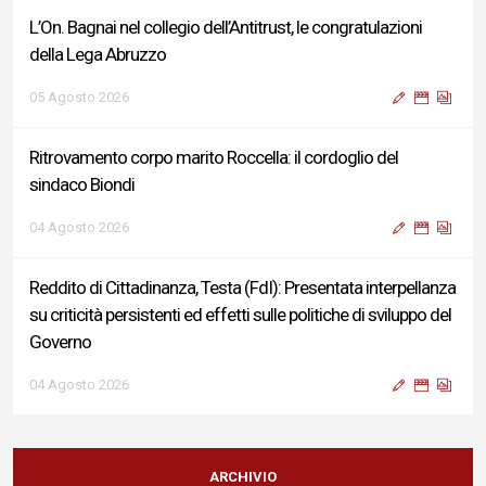
L’On. Bagnai nel collegio dell’Antitrust, le congratulazioni
della Lega Abruzzo
05 Agosto 2026
Ritrovamento corpo marito Roccella: il cordoglio del
sindaco Biondi
04 Agosto 2026
Reddito di Cittadinanza, Testa (FdI): Presentata interpellanza
su criticità persistenti ed effetti sulle politiche di sviluppo del
Governo
04 Agosto 2026
Sigismondi, Liris e Testa: “Profondo cordoglio e vicinanza al
Ministro Roccella e alla sua famiglia”
ARCHIVIO