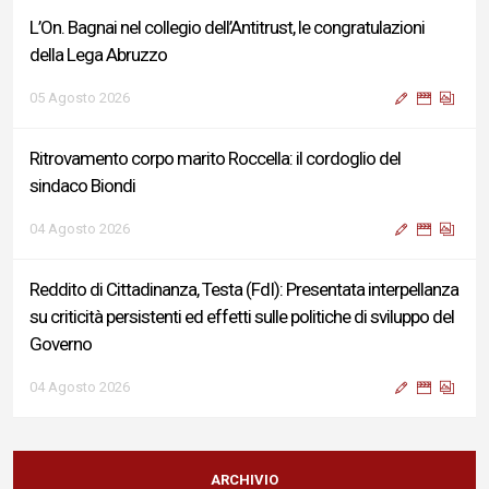
L’On. Bagnai nel collegio dell’Antitrust, le congratulazioni
della Lega Abruzzo
05 Agosto 2026
Ritrovamento corpo marito Roccella: il cordoglio del
sindaco Biondi
04 Agosto 2026
Reddito di Cittadinanza, Testa (FdI): Presentata interpellanza
su criticità persistenti ed effetti sulle politiche di sviluppo del
Governo
04 Agosto 2026
Sigismondi, Liris e Testa: “Profondo cordoglio e vicinanza al
Ministro Roccella e alla sua famiglia”
ARCHIVIO