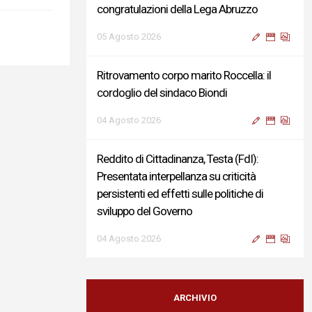
congratulazioni della Lega Abruzzo
05 Agosto 2026
Ritrovamento corpo marito Roccella: il
cordoglio del sindaco Biondi
04 Agosto 2026
Reddito di Cittadinanza, Testa (FdI):
Presentata interpellanza su criticità
persistenti ed effetti sulle politiche di
sviluppo del Governo
04 Agosto 2026
Sigismondi, Liris e Testa: “Profondo
cordoglio e vicinanza al Ministro Roccella e
ARCHIVIO