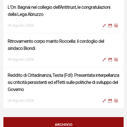
L’On. Bagnai nel collegio dell’Antitrust, le congratulazioni
della Lega Abruzzo
05 Agosto 2026
Ritrovamento corpo marito Roccella: il cordoglio del
sindaco Biondi
04 Agosto 2026
Reddito di Cittadinanza, Testa (FdI): Presentata interpellanza
su criticità persistenti ed effetti sulle politiche di sviluppo del
Governo
04 Agosto 2026
Sigismondi, Liris e Testa: “Profondo cordoglio e vicinanza al
Ministro Roccella e alla sua famiglia”
ARCHIVIO