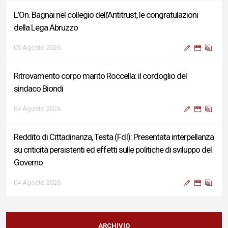
L’On. Bagnai nel collegio dell’Antitrust, le congratulazioni
della Lega Abruzzo
05 Agosto 2026
Ritrovamento corpo marito Roccella: il cordoglio del
sindaco Biondi
04 Agosto 2026
Reddito di Cittadinanza, Testa (FdI): Presentata interpellanza
su criticità persistenti ed effetti sulle politiche di sviluppo del
Governo
04 Agosto 2026
Sigismondi, Liris e Testa: “Profondo cordoglio e vicinanza al
Ministro Roccella e alla sua famiglia”
ARCHIVIO