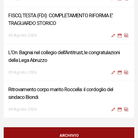
FISCO, TESTA (FDI): COMPLETAMENTO RIFORMA E’
TRAGUARDO STORICO
05 Agosto 2026
L’On. Bagnai nel collegio dell’Antitrust, le congratulazioni
della Lega Abruzzo
05 Agosto 2026
Ritrovamento corpo marito Roccella: il cordoglio del
sindaco Biondi
04 Agosto 2026
Reddito di Cittadinanza, Testa (FdI): Presentata interpellanza
su criticità persistenti ed effetti sulle politiche di sviluppo del
ARCHIVIO