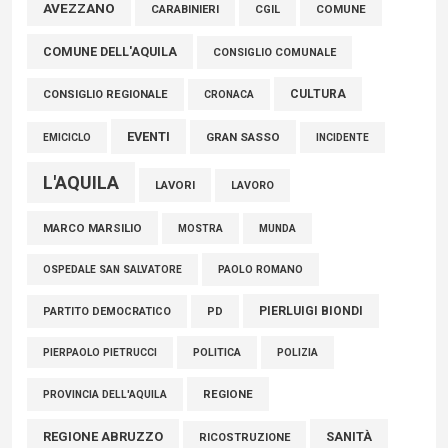
Marcinelle, Verrecchia (FdI): "Un minuto di raccoglimento in
AVEZZANO
COMUNE
CARABINIERI
CGIL
Consiglio regionale per onorare il sacrificio dei nostri
COMUNE DELL'AQUILA
connazionali tra cui molti abruzzesi"
CONSIGLIO COMUNALE
06 Agosto 2026
CULTURA
CONSIGLIO REGIONALE
CRONACA
EVENTI
GRAN SASSO
EMICICLO
INCIDENTE
L'AQUILA
LAVORI
LAVORO
MARCO MARSILIO
MOSTRA
MUNDA
PAOLO ROMANO
OSPEDALE SAN SALVATORE
PIERLUIGI BIONDI
PARTITO DEMOCRATICO
PD
POLITICA
POLIZIA
PIERPAOLO PIETRUCCI
REGIONE
PROVINCIA DELL'AQUILA
REGIONE ABRUZZO
SANITÀ
RICOSTRUZIONE