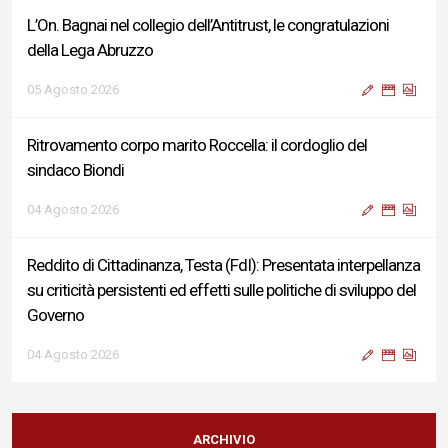
L’On. Bagnai nel collegio dell’Antitrust, le congratulazioni
della Lega Abruzzo
05 Agosto 2026
Ritrovamento corpo marito Roccella: il cordoglio del
sindaco Biondi
04 Agosto 2026
Reddito di Cittadinanza, Testa (FdI): Presentata interpellanza
su criticità persistenti ed effetti sulle politiche di sviluppo del
Governo
04 Agosto 2026
Sigismondi, Liris e Testa: “Profondo cordoglio e vicinanza al
Ministro Roccella e alla sua famiglia”
ARCHIVIO