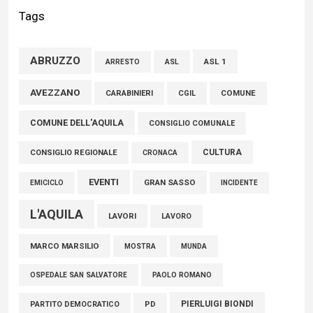
competenza e un uomo che ha saputo mettersi al servizio
Tags
della comunità»
02 Agosto 2026
ABRUZZO
ASL 1
ASL
ARRESTO
Marcinelle, Verrecchia (FdI): "Un minuto di raccoglimento in
AVEZZANO
CARABINIERI
CGIL
COMUNE
Consiglio regionale per onorare il sacrificio dei nostri
COMUNE DELL'AQUILA
connazionali tra cui molti abruzzesi"
CONSIGLIO COMUNALE
06 Agosto 2026
CULTURA
CONSIGLIO REGIONALE
CRONACA
EVENTI
GRAN SASSO
EMICICLO
INCIDENTE
L'AQUILA
LAVORI
LAVORO
MARCO MARSILIO
MOSTRA
MUNDA
PAOLO ROMANO
OSPEDALE SAN SALVATORE
PIERLUIGI BIONDI
PARTITO DEMOCRATICO
PD