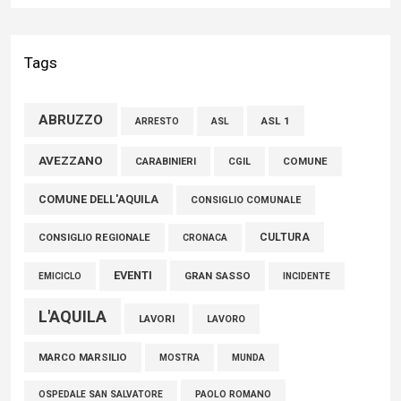
Liris: «Con Franco Mastri L’Aquila perde un medico di grande
competenza e un uomo che ha saputo mettersi al servizio
Tags
della comunità»
02 Agosto 2026
ABRUZZO
ASL 1
ASL
ARRESTO
Marcinelle, Verrecchia (FdI): "Un minuto di raccoglimento in
AVEZZANO
CARABINIERI
CGIL
COMUNE
Consiglio regionale per onorare il sacrificio dei nostri
COMUNE DELL'AQUILA
connazionali tra cui molti abruzzesi"
CONSIGLIO COMUNALE
06 Agosto 2026
CULTURA
CONSIGLIO REGIONALE
CRONACA
EVENTI
GRAN SASSO
EMICICLO
INCIDENTE
L'AQUILA
LAVORI
LAVORO
MARCO MARSILIO
MOSTRA
MUNDA
PAOLO ROMANO
OSPEDALE SAN SALVATORE