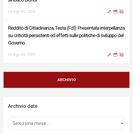
04 Agosto 2026
Reddito di Cittadinanza, Testa (FdI): Presentata interpellanza
su criticità persistenti ed effetti sulle politiche di sviluppo del
Governo
04 Agosto 2026
Sigismondi, Liris e Testa: “Profondo cordoglio e vicinanza al
Ministro Roccella e alla sua famiglia”
ARCHIVIO
04 Agosto 2026
Archivio date
Terminal bus "Lorenzo Natali": modifiche temporanee alla
viabilità per il completamento dei lavori di riqualificazione
04 Agosto 2026