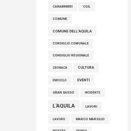
raccoglimento in Consiglio regionale per
CARABINIERI
CGIL
onorare il sacrificio dei nostri connazionali
tra cui molti abruzzesi"
COMUNE
06 Agosto 2026
COMUNE DELL'AQUILA
CONSIGLIO COMUNALE
CONSIGLIO REGIONALE
CULTURA
CRONACA
EVENTI
EMICICLO
GRAN SASSO
INCIDENTE
L'AQUILA
LAVORI
MARCO MARSILIO
LAVORO
MOSTRA
MUNDA