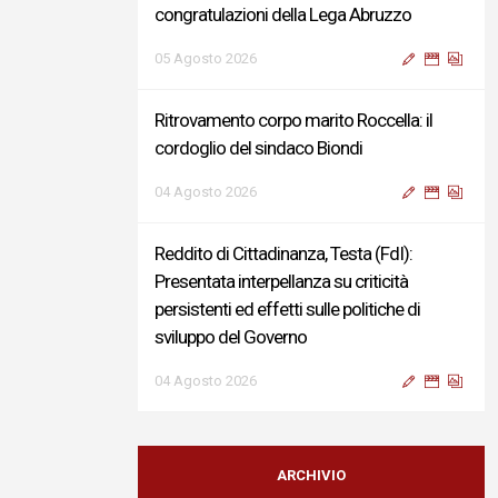
congratulazioni della Lega Abruzzo
05 Agosto 2026
Ritrovamento corpo marito Roccella: il
cordoglio del sindaco Biondi
04 Agosto 2026
Reddito di Cittadinanza, Testa (FdI):
Presentata interpellanza su criticità
persistenti ed effetti sulle politiche di
sviluppo del Governo
04 Agosto 2026
Sigismondi, Liris e Testa: “Profondo
cordoglio e vicinanza al Ministro Roccella e
ARCHIVIO