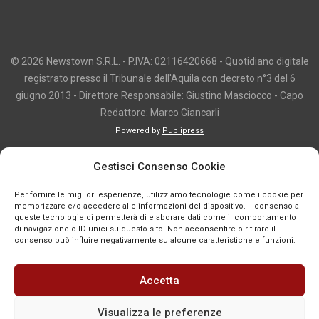
© 2026 Newstown S.R.L. - P.IVA: 02116420668 - Quotidiano digitale
registrato presso il Tribunale dell'Aquila con decreto n°3 del 6
giugno 2013 - Direttore Responsabile: Giustino Masciocco - Capo
Redattore: Marco Giancarli
Powered by
Publipress
Copyright e utilizzo dei contenuti I contenuti di questo sito, inclusi testi,
Gestisci Consenso Cookie
articoli, immagini, fotografie, video e grafica, sono protetti da copyright e
appartengono al titolare del sito o ai rispettivi autori, salvo diversa
Per fornire le migliori esperienze, utilizziamo tecnologie come i cookie per
indicazione. La riproduzione totale o parziale dei contenuti è consentita
memorizzare e/o accedere alle informazioni del dispositivo. Il consenso a
queste tecnologie ci permetterà di elaborare dati come il comportamento
solo previa autorizzazione o citando chiaramente la fonte, con link diretto
di navigazione o ID unici su questo sito. Non acconsentire o ritirare il
alla pagina originale, quando previsto. I contenuti provenienti da terze
consenso può influire negativamente su alcune caratteristiche e funzioni.
parti sono pubblicati a fini informativi e restano di proprietà dei legittimi
titolari dei diritti. Se un contenuto viola diritti d’autore o norme vigenti, è
Accetta
possibile segnalarlo per la verifica e l’eventuale rimozione tramite
comunicazione mail all'indirizzo redazione@news-town.it
Visualizza le preferenze