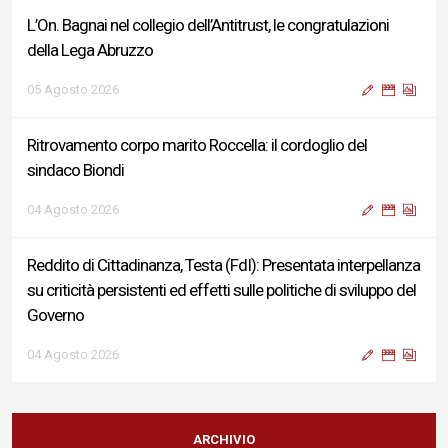
L’On. Bagnai nel collegio dell’Antitrust, le congratulazioni
della Lega Abruzzo
05 Agosto 2026
Ritrovamento corpo marito Roccella: il cordoglio del
sindaco Biondi
04 Agosto 2026
Reddito di Cittadinanza, Testa (FdI): Presentata interpellanza
su criticità persistenti ed effetti sulle politiche di sviluppo del
Governo
04 Agosto 2026
Sigismondi, Liris e Testa: “Profondo cordoglio e vicinanza al
Ministro Roccella e alla sua famiglia”
ARCHIVIO