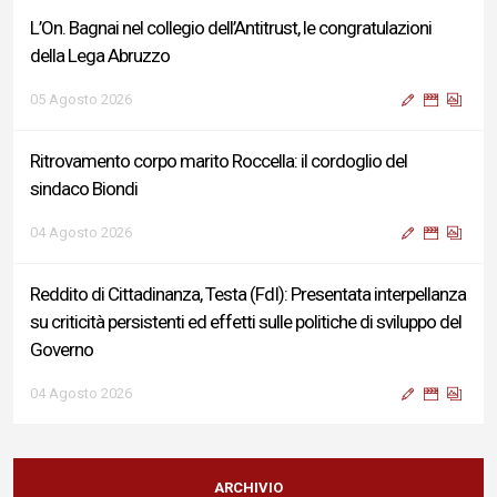
L’On. Bagnai nel collegio dell’Antitrust, le congratulazioni
della Lega Abruzzo
05 Agosto 2026
Ritrovamento corpo marito Roccella: il cordoglio del
sindaco Biondi
04 Agosto 2026
Reddito di Cittadinanza, Testa (FdI): Presentata interpellanza
su criticità persistenti ed effetti sulle politiche di sviluppo del
Governo
04 Agosto 2026
Sigismondi, Liris e Testa: “Profondo cordoglio e vicinanza al
Ministro Roccella e alla sua famiglia”
ARCHIVIO