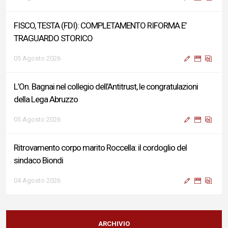
FISCO, TESTA (FDI): COMPLETAMENTO RIFORMA E’
TRAGUARDO STORICO
05 Agosto 2026
L’On. Bagnai nel collegio dell’Antitrust, le congratulazioni
della Lega Abruzzo
05 Agosto 2026
Ritrovamento corpo marito Roccella: il cordoglio del
sindaco Biondi
04 Agosto 2026
Reddito di Cittadinanza, Testa (FdI): Presentata interpellanza
su criticità persistenti ed effetti sulle politiche di sviluppo del
ARCHIVIO