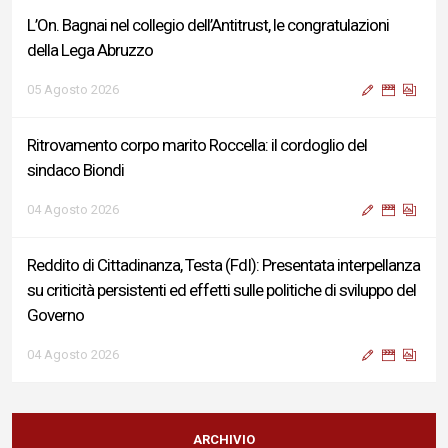
L’On. Bagnai nel collegio dell’Antitrust, le congratulazioni
della Lega Abruzzo
05 Agosto 2026
Ritrovamento corpo marito Roccella: il cordoglio del
sindaco Biondi
04 Agosto 2026
Reddito di Cittadinanza, Testa (FdI): Presentata interpellanza
su criticità persistenti ed effetti sulle politiche di sviluppo del
Governo
04 Agosto 2026
Sigismondi, Liris e Testa: “Profondo cordoglio e vicinanza al
Ministro Roccella e alla sua famiglia”
ARCHIVIO