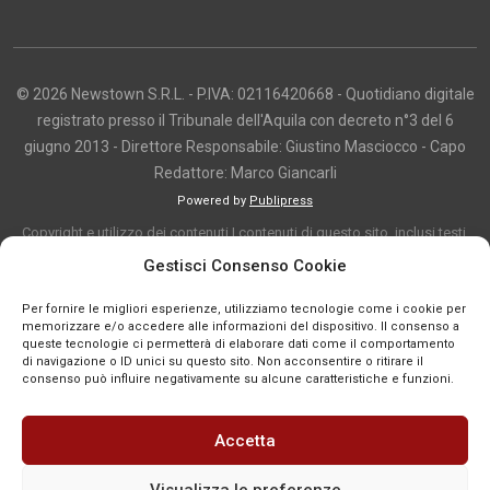
© 2026 Newstown S.R.L. - P.IVA: 02116420668 - Quotidiano digitale
registrato presso il Tribunale dell'Aquila con decreto n°3 del 6
giugno 2013 - Direttore Responsabile: Giustino Masciocco - Capo
Redattore: Marco Giancarli
Powered by
Publipress
Copyright e utilizzo dei contenuti I contenuti di questo sito, inclusi testi,
articoli, immagini, fotografie, video e grafica, sono protetti da copyright e
Gestisci Consenso Cookie
appartengono al titolare del sito o ai rispettivi autori, salvo diversa
Per fornire le migliori esperienze, utilizziamo tecnologie come i cookie per
indicazione. La riproduzione totale o parziale dei contenuti è consentita
memorizzare e/o accedere alle informazioni del dispositivo. Il consenso a
solo previa autorizzazione o citando chiaramente la fonte, con link diretto
queste tecnologie ci permetterà di elaborare dati come il comportamento
di navigazione o ID unici su questo sito. Non acconsentire o ritirare il
alla pagina originale, quando previsto. I contenuti provenienti da terze
consenso può influire negativamente su alcune caratteristiche e funzioni.
parti sono pubblicati a fini informativi e restano di proprietà dei legittimi
titolari dei diritti. Se un contenuto viola diritti d’autore o norme vigenti, è
Accetta
possibile segnalarlo per la verifica e l’eventuale rimozione tramite
comunicazione mail all'indirizzo redazione@news-town.it
Visualizza le preferenze