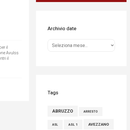
alla sua famiglia”
04 Agosto 2026
Terminal bus "Lorenzo Natali": modifiche
Archivio date
temporanee alla viabilità per il
completamento dei lavori di
er il
riqualificazione
one Avulss
tri il
04 Agosto 2026
Liris: «Con Franco Mastri L’Aquila perde un
medico di grande competenza e un uomo
che ha saputo mettersi al servizio della
Tags
comunità»
02 Agosto 2026
ABRUZZO
ARRESTO
AVEZZANO
ASL 1
ASL
Marcinelle, Verrecchia (FdI): "Un minuto di