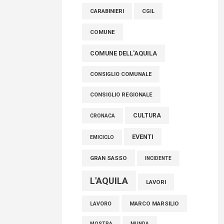
raccoglimento in Consiglio regionale per
CARABINIERI
CGIL
onorare il sacrificio dei nostri connazionali
tra cui molti abruzzesi"
COMUNE
06 Agosto 2026
COMUNE DELL'AQUILA
CONSIGLIO COMUNALE
CONSIGLIO REGIONALE
CULTURA
CRONACA
EVENTI
EMICICLO
GRAN SASSO
INCIDENTE
L'AQUILA
LAVORI
MARCO MARSILIO
LAVORO
MOSTRA
MUNDA