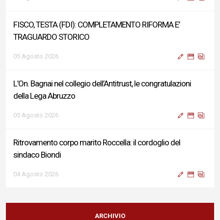
FISCO, TESTA (FDI): COMPLETAMENTO RIFORMA E’
TRAGUARDO STORICO
05 Agosto 2026
L’On. Bagnai nel collegio dell’Antitrust, le congratulazioni
della Lega Abruzzo
05 Agosto 2026
Ritrovamento corpo marito Roccella: il cordoglio del
sindaco Biondi
04 Agosto 2026
Reddito di Cittadinanza, Testa (FdI): Presentata interpellanza
su criticità persistenti ed effetti sulle politiche di sviluppo del
ARCHIVIO