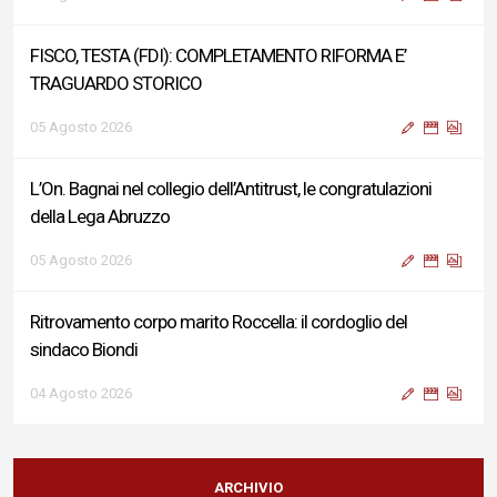
FISCO, TESTA (FDI): COMPLETAMENTO RIFORMA E’
TRAGUARDO STORICO
05 Agosto 2026
L’On. Bagnai nel collegio dell’Antitrust, le congratulazioni
della Lega Abruzzo
05 Agosto 2026
Ritrovamento corpo marito Roccella: il cordoglio del
sindaco Biondi
04 Agosto 2026
Reddito di Cittadinanza, Testa (FdI): Presentata interpellanza
su criticità persistenti ed effetti sulle politiche di sviluppo del
ARCHIVIO