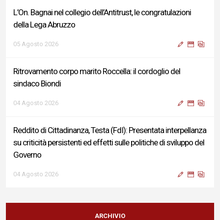
L’On. Bagnai nel collegio dell’Antitrust, le congratulazioni
della Lega Abruzzo
05 Agosto 2026
Ritrovamento corpo marito Roccella: il cordoglio del
sindaco Biondi
04 Agosto 2026
Reddito di Cittadinanza, Testa (FdI): Presentata interpellanza
su criticità persistenti ed effetti sulle politiche di sviluppo del
Governo
04 Agosto 2026
Sigismondi, Liris e Testa: “Profondo cordoglio e vicinanza al
Ministro Roccella e alla sua famiglia”
ARCHIVIO