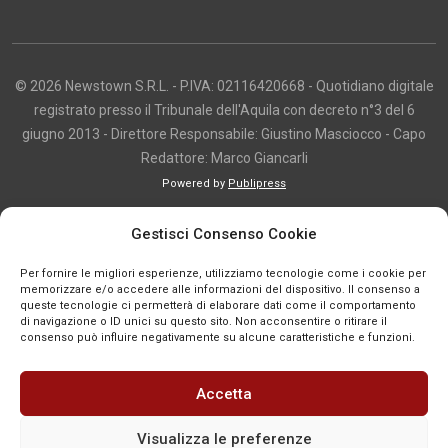
© 2026 Newstown S.R.L. - P.IVA: 02116420668 - Quotidiano digitale
registrato presso il Tribunale dell'Aquila con decreto n°3 del 6
giugno 2013 - Direttore Responsabile: Giustino Masciocco - Capo
Redattore: Marco Giancarli
Powered by
Publipress
Copyright e utilizzo dei contenuti I contenuti di questo sito, inclusi testi,
Gestisci Consenso Cookie
articoli, immagini, fotografie, video e grafica, sono protetti da copyright e
appartengono al titolare del sito o ai rispettivi autori, salvo diversa
Per fornire le migliori esperienze, utilizziamo tecnologie come i cookie per
indicazione. La riproduzione totale o parziale dei contenuti è consentita
memorizzare e/o accedere alle informazioni del dispositivo. Il consenso a
queste tecnologie ci permetterà di elaborare dati come il comportamento
solo previa autorizzazione o citando chiaramente la fonte, con link diretto
di navigazione o ID unici su questo sito. Non acconsentire o ritirare il
alla pagina originale, quando previsto. I contenuti provenienti da terze
consenso può influire negativamente su alcune caratteristiche e funzioni.
parti sono pubblicati a fini informativi e restano di proprietà dei legittimi
titolari dei diritti. Se un contenuto viola diritti d’autore o norme vigenti, è
Accetta
possibile segnalarlo per la verifica e l’eventuale rimozione tramite
comunicazione mail all'indirizzo redazione@news-town.it
Visualizza le preferenze