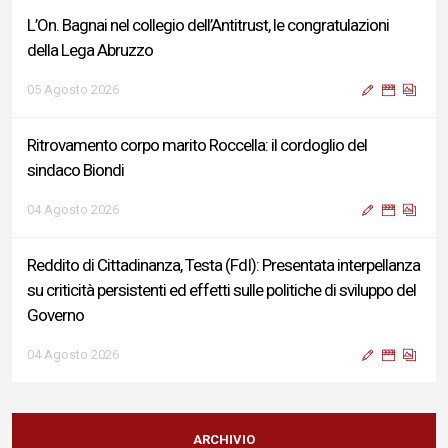
L’On. Bagnai nel collegio dell’Antitrust, le congratulazioni
della Lega Abruzzo
05 Agosto 2026
Ritrovamento corpo marito Roccella: il cordoglio del
sindaco Biondi
04 Agosto 2026
Reddito di Cittadinanza, Testa (FdI): Presentata interpellanza
su criticità persistenti ed effetti sulle politiche di sviluppo del
Governo
04 Agosto 2026
Sigismondi, Liris e Testa: “Profondo cordoglio e vicinanza al
Ministro Roccella e alla sua famiglia”
ARCHIVIO