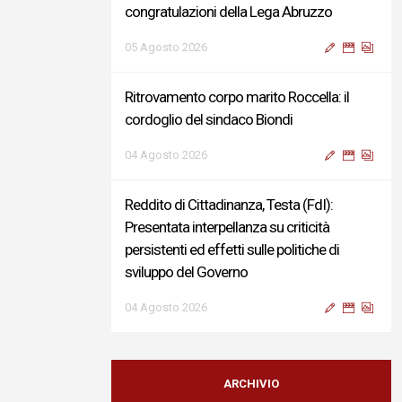
congratulazioni della Lega Abruzzo
05 Agosto 2026
Ritrovamento corpo marito Roccella: il
cordoglio del sindaco Biondi
04 Agosto 2026
Reddito di Cittadinanza, Testa (FdI):
Presentata interpellanza su criticità
persistenti ed effetti sulle politiche di
sviluppo del Governo
04 Agosto 2026
Sigismondi, Liris e Testa: “Profondo
cordoglio e vicinanza al Ministro Roccella e
ARCHIVIO