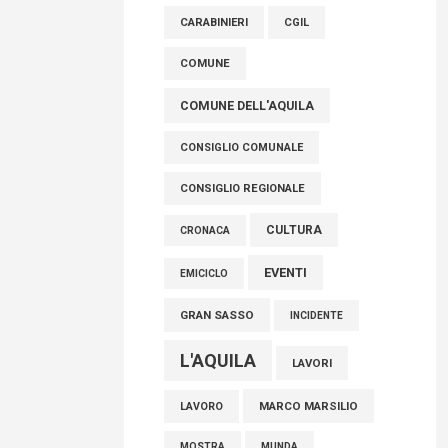
raccoglimento in Consiglio regionale per
CARABINIERI
CGIL
onorare il sacrificio dei nostri connazionali
tra cui molti abruzzesi"
COMUNE
06 Agosto 2026
COMUNE DELL'AQUILA
CONSIGLIO COMUNALE
CONSIGLIO REGIONALE
CULTURA
CRONACA
EVENTI
EMICICLO
GRAN SASSO
INCIDENTE
L'AQUILA
LAVORI
MARCO MARSILIO
LAVORO
MOSTRA
MUNDA