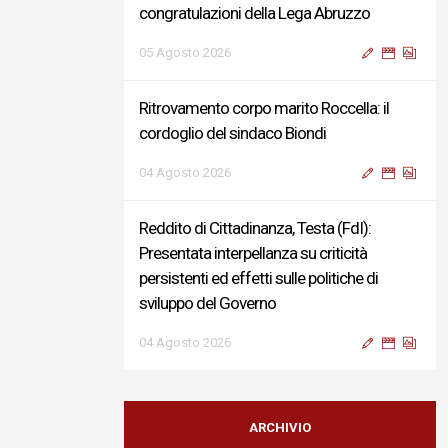
congratulazioni della Lega Abruzzo
05 Agosto 2026
Ritrovamento corpo marito Roccella: il
cordoglio del sindaco Biondi
04 Agosto 2026
Reddito di Cittadinanza, Testa (FdI):
Presentata interpellanza su criticità
persistenti ed effetti sulle politiche di
sviluppo del Governo
04 Agosto 2026
Sigismondi, Liris e Testa: “Profondo
cordoglio e vicinanza al Ministro Roccella e
ARCHIVIO