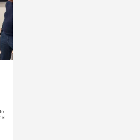
rto
del