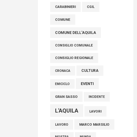
raccoglimento in Consiglio regionale per
CARABINIERI
CGIL
onorare il sacrificio dei nostri connazionali
tra cui molti abruzzesi"
COMUNE
06 Agosto 2026
COMUNE DELL'AQUILA
CONSIGLIO COMUNALE
CONSIGLIO REGIONALE
CULTURA
CRONACA
EVENTI
EMICICLO
GRAN SASSO
INCIDENTE
L'AQUILA
LAVORI
MARCO MARSILIO
LAVORO
MOSTRA
MUNDA