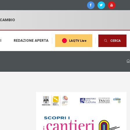
I CAMBIO
I
REDAZIONE APERTA
LAQTV Live
CERCA