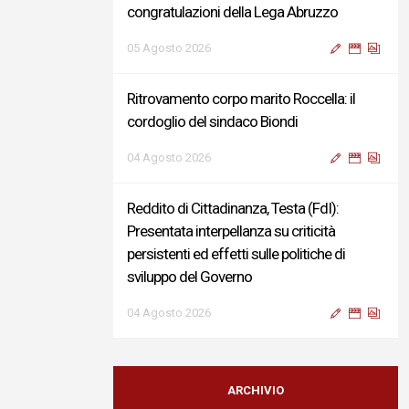
congratulazioni della Lega Abruzzo
05 Agosto 2026
Ritrovamento corpo marito Roccella: il
cordoglio del sindaco Biondi
04 Agosto 2026
Reddito di Cittadinanza, Testa (FdI):
Presentata interpellanza su criticità
persistenti ed effetti sulle politiche di
sviluppo del Governo
04 Agosto 2026
Sigismondi, Liris e Testa: “Profondo
cordoglio e vicinanza al Ministro Roccella e
ARCHIVIO