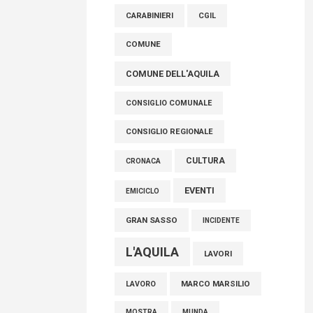
raccoglimento in Consiglio regionale per
CARABINIERI
CGIL
onorare il sacrificio dei nostri connazionali
tra cui molti abruzzesi"
COMUNE
06 Agosto 2026
COMUNE DELL'AQUILA
CONSIGLIO COMUNALE
CONSIGLIO REGIONALE
CULTURA
CRONACA
EVENTI
EMICICLO
GRAN SASSO
INCIDENTE
L'AQUILA
LAVORI
MARCO MARSILIO
LAVORO
MOSTRA
MUNDA