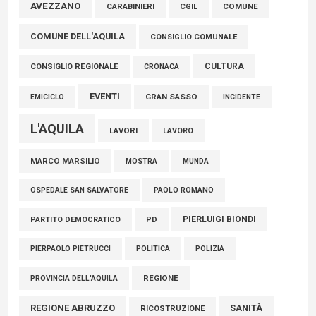
Marcinelle, Verrecchia (FdI): "Un minuto di raccoglimento in
AVEZZANO
COMUNE
CARABINIERI
CGIL
Consiglio regionale per onorare il sacrificio dei nostri
COMUNE DELL'AQUILA
connazionali tra cui molti abruzzesi"
CONSIGLIO COMUNALE
06 Agosto 2026
CULTURA
CONSIGLIO REGIONALE
CRONACA
EVENTI
GRAN SASSO
EMICICLO
INCIDENTE
L'AQUILA
LAVORI
LAVORO
MARCO MARSILIO
MOSTRA
MUNDA
PAOLO ROMANO
OSPEDALE SAN SALVATORE
PIERLUIGI BIONDI
PARTITO DEMOCRATICO
PD
POLITICA
POLIZIA
PIERPAOLO PIETRUCCI
REGIONE
PROVINCIA DELL'AQUILA
REGIONE ABRUZZO
SANITÀ
RICOSTRUZIONE