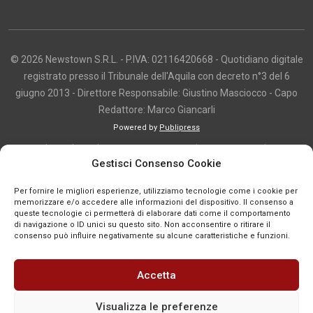
© 2026 Newstown S.R.L. - P.IVA: 02116420668 - Quotidiano digitale
registrato presso il Tribunale dell'Aquila con decreto n°3 del 6
giugno 2013 - Direttore Responsabile: Giustino Masciocco - Capo
Redattore: Marco Giancarli
Powered by
Publipress
Copyright e utilizzo dei contenuti I contenuti di questo sito, inclusi testi,
Gestisci Consenso Cookie
articoli, immagini, fotografie, video e grafica, sono protetti da copyright e
appartengono al titolare del sito o ai rispettivi autori, salvo diversa
Per fornire le migliori esperienze, utilizziamo tecnologie come i cookie per
indicazione. La riproduzione totale o parziale dei contenuti è consentita
memorizzare e/o accedere alle informazioni del dispositivo. Il consenso a
queste tecnologie ci permetterà di elaborare dati come il comportamento
solo previa autorizzazione o citando chiaramente la fonte, con link diretto
di navigazione o ID unici su questo sito. Non acconsentire o ritirare il
alla pagina originale, quando previsto. I contenuti provenienti da terze
consenso può influire negativamente su alcune caratteristiche e funzioni.
parti sono pubblicati a fini informativi e restano di proprietà dei legittimi
titolari dei diritti. Se un contenuto viola diritti d’autore o norme vigenti, è
Accetta
possibile segnalarlo per la verifica e l’eventuale rimozione tramite
comunicazione mail all'indirizzo redazione@news-town.it
Visualizza le preferenze