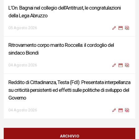
L’On. Bagnai nel collegio dell’Antitrust, le congratulazioni
della Lega Abruzzo
05 Agosto 2026
Ritrovamento corpo marito Roccella: il cordoglio del
sindaco Biondi
04 Agosto 2026
Reddito di Cittadinanza, Testa (FdI): Presentata interpellanza
su criticità persistenti ed effetti sulle politiche di sviluppo del
Governo
04 Agosto 2026
Sigismondi, Liris e Testa: “Profondo cordoglio e vicinanza al
Ministro Roccella e alla sua famiglia”
ARCHIVIO