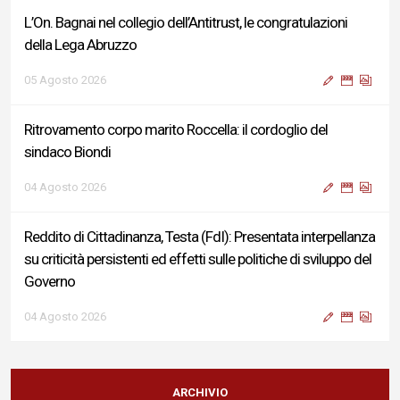
L’On. Bagnai nel collegio dell’Antitrust, le congratulazioni
della Lega Abruzzo
05 Agosto 2026
Ritrovamento corpo marito Roccella: il cordoglio del
sindaco Biondi
04 Agosto 2026
Reddito di Cittadinanza, Testa (FdI): Presentata interpellanza
su criticità persistenti ed effetti sulle politiche di sviluppo del
Governo
04 Agosto 2026
Sigismondi, Liris e Testa: “Profondo cordoglio e vicinanza al
Ministro Roccella e alla sua famiglia”
ARCHIVIO