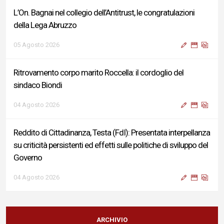
L’On. Bagnai nel collegio dell’Antitrust, le congratulazioni
della Lega Abruzzo
05 Agosto 2026
Ritrovamento corpo marito Roccella: il cordoglio del
sindaco Biondi
04 Agosto 2026
Reddito di Cittadinanza, Testa (FdI): Presentata interpellanza
su criticità persistenti ed effetti sulle politiche di sviluppo del
Governo
04 Agosto 2026
Sigismondi, Liris e Testa: “Profondo cordoglio e vicinanza al
Ministro Roccella e alla sua famiglia”
ARCHIVIO