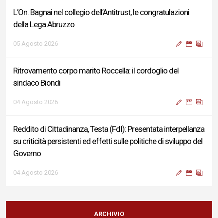
L’On. Bagnai nel collegio dell’Antitrust, le congratulazioni
della Lega Abruzzo
05 Agosto 2026
Ritrovamento corpo marito Roccella: il cordoglio del
sindaco Biondi
04 Agosto 2026
Reddito di Cittadinanza, Testa (FdI): Presentata interpellanza
su criticità persistenti ed effetti sulle politiche di sviluppo del
Governo
04 Agosto 2026
Sigismondi, Liris e Testa: “Profondo cordoglio e vicinanza al
Ministro Roccella e alla sua famiglia”
ARCHIVIO