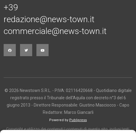
+39
redazione@news-town.it
commerciale@news-town.it
© 2026 Newstown S.R.L. - P.IVA: 02116420668 - Quotidiano digitale
registrato presso il Tribunale dell'Aquila con decreto n°3 del 6
giugno 2013 - Direttore Responsabile: Giustino Masciocco - Capo
Redattore: Marco Giancarli
Powered by
Publipress
Copyright e utilizzo dei contenuti I contenuti di questo sito, inclusi testi,