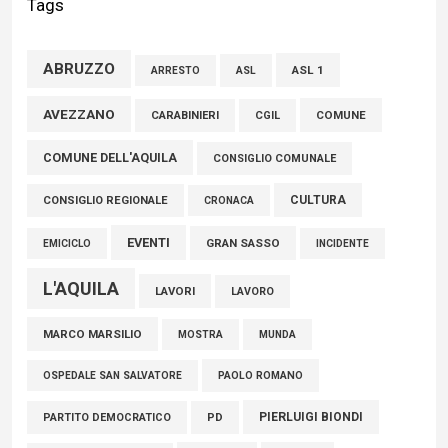
Tags
viabilità per il completamento dei lavori di riqualificazione
04 Agosto 2026
ABRUZZO
ASL 1
ASL
ARRESTO
Rdc, Testa (FDI): Eredità pesante, servono controlli e
AVEZZANO
COMUNE
CARABINIERI
CGIL
responsabilità
COMUNE DELL'AQUILA
CONSIGLIO COMUNALE
09 Agosto 2026
CULTURA
CONSIGLIO REGIONALE
CRONACA
EVENTI
GRAN SASSO
EMICICLO
INCIDENTE
L'AQUILA
LAVORI
LAVORO
MARCO MARSILIO
MOSTRA
MUNDA
PAOLO ROMANO
OSPEDALE SAN SALVATORE
PIERLUIGI BIONDI
PARTITO DEMOCRATICO
PD