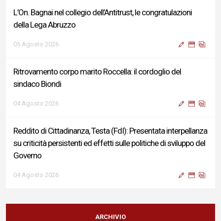
L’On. Bagnai nel collegio dell’Antitrust, le congratulazioni
della Lega Abruzzo
05 Agosto 2026
Ritrovamento corpo marito Roccella: il cordoglio del
sindaco Biondi
04 Agosto 2026
Reddito di Cittadinanza, Testa (FdI): Presentata interpellanza
su criticità persistenti ed effetti sulle politiche di sviluppo del
Governo
04 Agosto 2026
Sigismondi, Liris e Testa: “Profondo cordoglio e vicinanza al
Ministro Roccella e alla sua famiglia”
ARCHIVIO