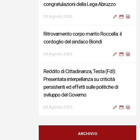
congratulazioni della Lega Abruzzo
05 Agosto 2026
Ritrovamento corpo marito Roccella: il
cordoglio del sindaco Biondi
04 Agosto 2026
Reddito di Cittadinanza, Testa (FdI):
Presentata interpellanza su criticità
persistenti ed effetti sulle politiche di
sviluppo del Governo
04 Agosto 2026
Sigismondi, Liris e Testa: “Profondo
cordoglio e vicinanza al Ministro Roccella e
ARCHIVIO