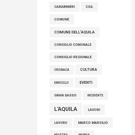
raccoglimento in Consiglio regionale per
CARABINIERI
CGIL
onorare il sacrificio dei nostri connazionali
tra cui molti abruzzesi"
COMUNE
06 Agosto 2026
COMUNE DELL'AQUILA
CONSIGLIO COMUNALE
CONSIGLIO REGIONALE
CULTURA
CRONACA
EVENTI
EMICICLO
GRAN SASSO
INCIDENTE
L'AQUILA
LAVORI
MARCO MARSILIO
LAVORO
MOSTRA
MUNDA