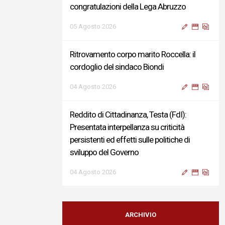
congratulazioni della Lega Abruzzo
05 Agosto 2026
Ritrovamento corpo marito Roccella: il
cordoglio del sindaco Biondi
04 Agosto 2026
Reddito di Cittadinanza, Testa (FdI):
Presentata interpellanza su criticità
persistenti ed effetti sulle politiche di
sviluppo del Governo
04 Agosto 2026
Sigismondi, Liris e Testa: “Profondo
cordoglio e vicinanza al Ministro Roccella e
ARCHIVIO