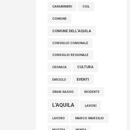
raccoglimento in Consiglio regionale per
CARABINIERI
CGIL
onorare il sacrificio dei nostri connazionali
tra cui molti abruzzesi"
COMUNE
06 Agosto 2026
COMUNE DELL'AQUILA
CONSIGLIO COMUNALE
CONSIGLIO REGIONALE
CULTURA
CRONACA
EVENTI
EMICICLO
GRAN SASSO
INCIDENTE
L'AQUILA
LAVORI
MARCO MARSILIO
LAVORO
MOSTRA
MUNDA