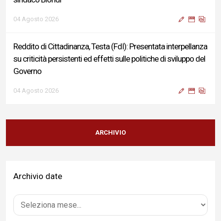
04 Agosto 2026
Reddito di Cittadinanza, Testa (FdI): Presentata interpellanza
su criticità persistenti ed effetti sulle politiche di sviluppo del
Governo
04 Agosto 2026
Sigismondi, Liris e Testa: “Profondo cordoglio e vicinanza al
Ministro Roccella e alla sua famiglia”
ARCHIVIO
04 Agosto 2026
Archivio date
Terminal bus "Lorenzo Natali": modifiche temporanee alla
viabilità per il completamento dei lavori di riqualificazione
04 Agosto 2026