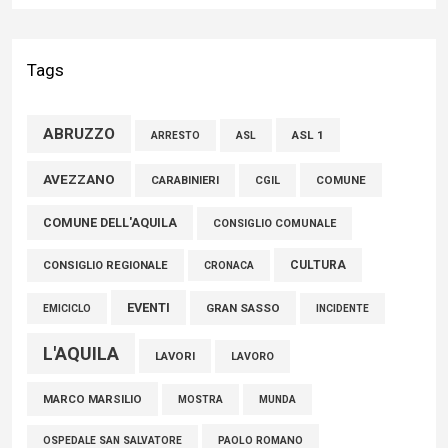
Liris: «Con Franco Mastri L’Aquila perde un medico di grande
competenza e un uomo che ha saputo mettersi al servizio
Tags
della comunità»
02 Agosto 2026
ABRUZZO
ASL 1
ASL
ARRESTO
Marcinelle, Verrecchia (FdI): "Un minuto di raccoglimento in
AVEZZANO
COMUNE
CARABINIERI
CGIL
Consiglio regionale per onorare il sacrificio dei nostri
COMUNE DELL'AQUILA
connazionali tra cui molti abruzzesi"
CONSIGLIO COMUNALE
06 Agosto 2026
CULTURA
CONSIGLIO REGIONALE
CRONACA
EVENTI
GRAN SASSO
EMICICLO
INCIDENTE
L'AQUILA
LAVORI
LAVORO
MARCO MARSILIO
MOSTRA
MUNDA
PAOLO ROMANO
OSPEDALE SAN SALVATORE