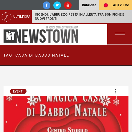
LAQTV Live
Rubriche
INCENDI: L'ABRUZZO RESTA IN ALLERTA TRA BONIFICHE E
ULTIM'ORA
NUOVI FRONTI
TAG:
CASA DI BABBO NATALE
EVENTI