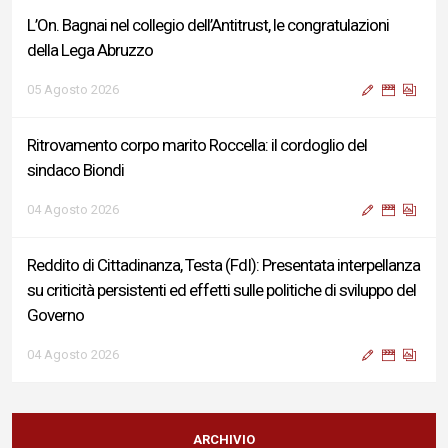
L’On. Bagnai nel collegio dell’Antitrust, le congratulazioni
della Lega Abruzzo
05 Agosto 2026
Ritrovamento corpo marito Roccella: il cordoglio del
sindaco Biondi
04 Agosto 2026
Reddito di Cittadinanza, Testa (FdI): Presentata interpellanza
su criticità persistenti ed effetti sulle politiche di sviluppo del
Governo
04 Agosto 2026
Sigismondi, Liris e Testa: “Profondo cordoglio e vicinanza al
Ministro Roccella e alla sua famiglia”
ARCHIVIO