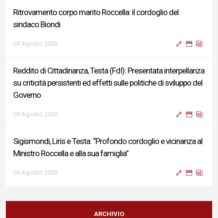
Ritrovamento corpo marito Roccella: il cordoglio del
sindaco Biondi
04 Agosto 2026
Reddito di Cittadinanza, Testa (FdI): Presentata interpellanza
su criticità persistenti ed effetti sulle politiche di sviluppo del
Governo
04 Agosto 2026
Sigismondi, Liris e Testa: “Profondo cordoglio e vicinanza al
Ministro Roccella e alla sua famiglia”
04 Agosto 2026
Terminal bus "Lorenzo Natali": modifiche temporanee alla
viabilità per il completamento dei lavori di riqualificazione
ARCHIVIO