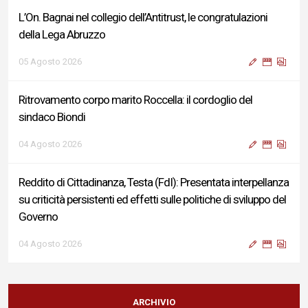
L’On. Bagnai nel collegio dell’Antitrust, le congratulazioni
della Lega Abruzzo
05 Agosto 2026
Ritrovamento corpo marito Roccella: il cordoglio del
sindaco Biondi
04 Agosto 2026
Reddito di Cittadinanza, Testa (FdI): Presentata interpellanza
su criticità persistenti ed effetti sulle politiche di sviluppo del
Governo
04 Agosto 2026
Sigismondi, Liris e Testa: “Profondo cordoglio e vicinanza al
Ministro Roccella e alla sua famiglia”
ARCHIVIO