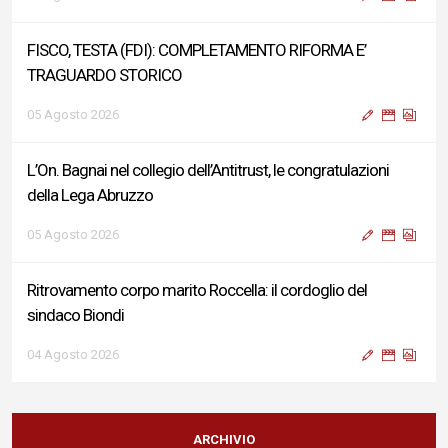
FISCO, TESTA (FDI): COMPLETAMENTO RIFORMA E’
TRAGUARDO STORICO
05 Agosto 2026
L’On. Bagnai nel collegio dell’Antitrust, le congratulazioni
della Lega Abruzzo
05 Agosto 2026
Ritrovamento corpo marito Roccella: il cordoglio del
sindaco Biondi
04 Agosto 2026
Reddito di Cittadinanza, Testa (FdI): Presentata interpellanza
su criticità persistenti ed effetti sulle politiche di sviluppo del
ARCHIVIO