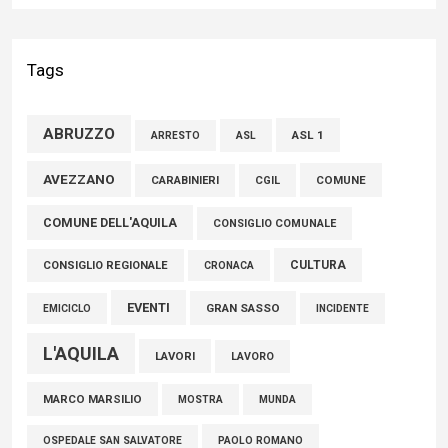
Liris: «Con Franco Mastri L’Aquila perde un medico di grande
competenza e un uomo che ha saputo mettersi al servizio
Tags
della comunità»
02 Agosto 2026
ABRUZZO
ASL 1
ASL
ARRESTO
Marcinelle, Verrecchia (FdI): "Un minuto di raccoglimento in
AVEZZANO
COMUNE
CARABINIERI
CGIL
Consiglio regionale per onorare il sacrificio dei nostri
COMUNE DELL'AQUILA
connazionali tra cui molti abruzzesi"
CONSIGLIO COMUNALE
06 Agosto 2026
CULTURA
CONSIGLIO REGIONALE
CRONACA
EVENTI
GRAN SASSO
EMICICLO
INCIDENTE
L'AQUILA
LAVORI
LAVORO
MARCO MARSILIO
MOSTRA
MUNDA
PAOLO ROMANO
OSPEDALE SAN SALVATORE