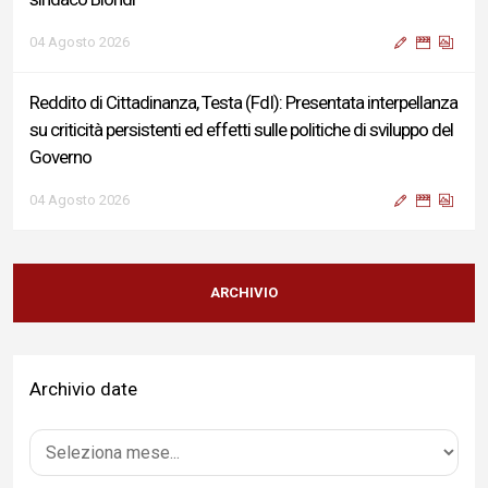
04 Agosto 2026
Reddito di Cittadinanza, Testa (FdI): Presentata interpellanza
su criticità persistenti ed effetti sulle politiche di sviluppo del
Governo
04 Agosto 2026
Sigismondi, Liris e Testa: “Profondo cordoglio e vicinanza al
Ministro Roccella e alla sua famiglia”
ARCHIVIO
04 Agosto 2026
Archivio date
Terminal bus "Lorenzo Natali": modifiche temporanee alla
viabilità per il completamento dei lavori di riqualificazione
04 Agosto 2026