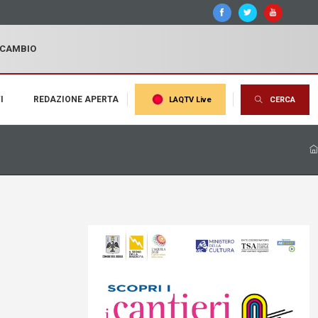
I CAMBIO
I
REDAZIONE APERTA
LAQTV Live
CERCA