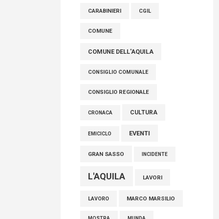
raccoglimento in Consiglio regionale per
CARABINIERI
CGIL
onorare il sacrificio dei nostri connazionali
tra cui molti abruzzesi"
COMUNE
06 Agosto 2026
COMUNE DELL'AQUILA
CONSIGLIO COMUNALE
CONSIGLIO REGIONALE
CULTURA
CRONACA
EVENTI
EMICICLO
GRAN SASSO
INCIDENTE
L'AQUILA
LAVORI
MARCO MARSILIO
LAVORO
MOSTRA
MUNDA