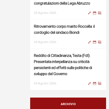
congratulazioni della Lega Abruzzo
05 Agosto 2026
Ritrovamento corpo marito Roccella: il
cordoglio del sindaco Biondi
04 Agosto 2026
Reddito di Cittadinanza, Testa (FdI):
Presentata interpellanza su criticità
persistenti ed effetti sulle politiche di
sviluppo del Governo
04 Agosto 2026
Sigismondi, Liris e Testa: “Profondo
cordoglio e vicinanza al Ministro Roccella e
ARCHIVIO