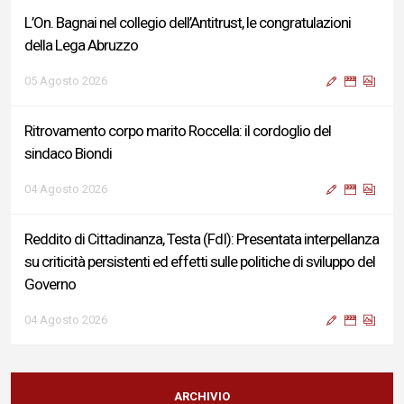
L’On. Bagnai nel collegio dell’Antitrust, le congratulazioni
della Lega Abruzzo
05 Agosto 2026
Ritrovamento corpo marito Roccella: il cordoglio del
sindaco Biondi
04 Agosto 2026
Reddito di Cittadinanza, Testa (FdI): Presentata interpellanza
su criticità persistenti ed effetti sulle politiche di sviluppo del
Governo
04 Agosto 2026
Sigismondi, Liris e Testa: “Profondo cordoglio e vicinanza al
Ministro Roccella e alla sua famiglia”
ARCHIVIO